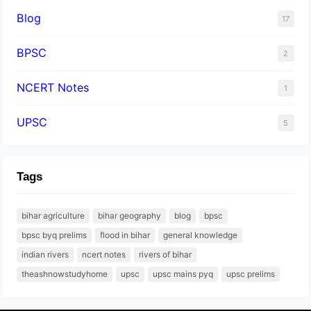
Blog
17
BPSC
2
NCERT Notes
1
UPSC
5
Tags
bihar agriculture
bihar geography
blog
bpsc
bpsc byq prelims
flood in bihar
general knowledge
indian rivers
ncert notes
rivers of bihar
theashnowstudyhome
upsc
upsc mains pyq
upsc prelims