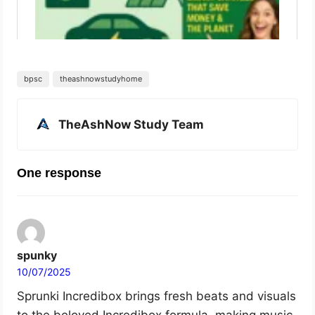
bpsc
theashnowstudyhome
TheAshNow Study Team
One response
spunky
10/07/2025
Sprunki Incredibox brings fresh beats and visuals
to the beloved Incredibox formula, making music