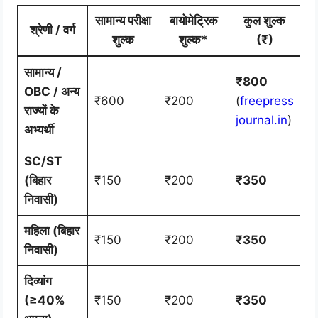
सामान्य परीक्षा
बायोमेट्रिक
कुल शुल्क
श्रेणी / वर्ग
शुल्क
शुल्क*
(₹)
सामान्य /
₹800
OBC / अन्य
₹600
₹200
(
freepress
राज्यों के
journal.in
)
अभ्यर्थी
SC/ST
(बिहार
₹150
₹200
₹350
निवासी)
महिला (बिहार
₹150
₹200
₹350
निवासी)
दिव्यांग
(≥40%
₹150
₹200
₹350