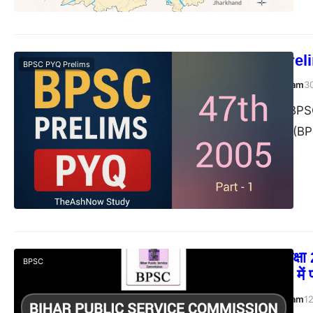
BPSC 47th Preli
BPSC PYQ Prelims
TheAshNow Study Team
3
Post Views: 127 BPS
बिहार लोक सेवा आयोग (
BPSC 71वीं परीक्षा 2
BPSC
पूरी जानकारी हिंदी में प
TheAshNow Study Team
1