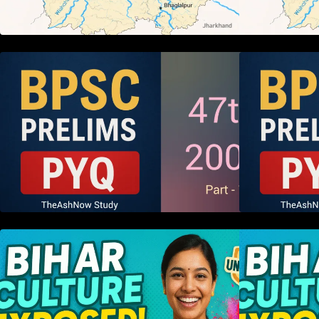
BPSC 47th Prelims 2005 PYQ
Paper with Answers (Part – 01)
P
हम बिहारवासी: भाषाओं व संस्कृतियों की
ह
धरोहर “हमारा बिहार”
ध