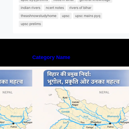
indian rivers
ncert notes
rivers of bihar
theashnowstudyhome
upsc
upsc mains pyq
upsc prelims
Category Name
्तृत अध्ययन |
बिहार की नदियों का विस्तृत अध्ययन |
rs in Bihar
Geography of Rivers in Bihar