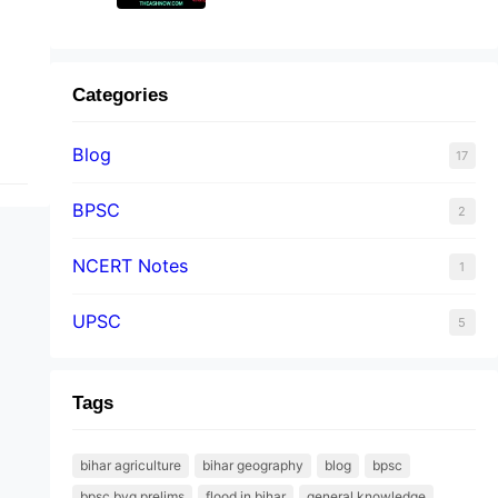
Categories
Blog
17
BPSC
2
NCERT Notes
1
UPSC
5
Tags
bihar agriculture
bihar geography
blog
bpsc
bpsc byq prelims
flood in bihar
general knowledge