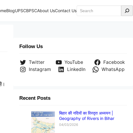
Search
ome
Blog
UPSC
BPSC
About Us
Contact Us
Follow Us
Twitter
YouTube
Facebook
Instagram
LinkedIn
WhatsApp
है।
Recent Posts
बिहार की नदियों का विस्तृत अध्ययन |
Geography of Rivers in Bihar
04/03/2026