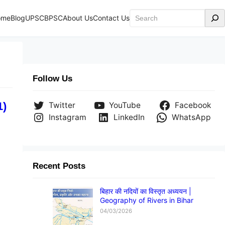
Search
ome
Blog
UPSC
BPSC
About Us
Contact Us
Follow Us
1)
Twitter
YouTube
Facebook
Instagram
LinkedIn
WhatsApp
Recent Posts
बिहार की नदियों का विस्तृत अध्ययन |
Geography of Rivers in Bihar
04/03/2026