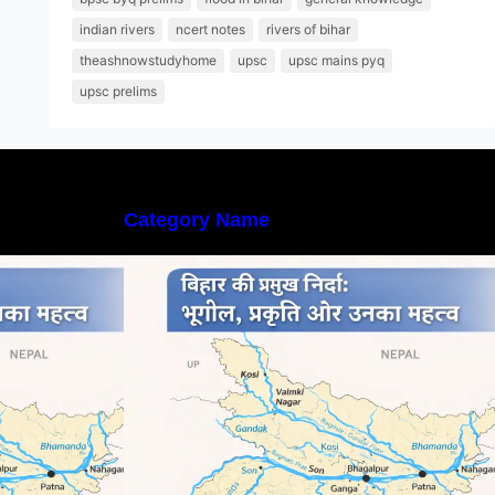
indian rivers
ncert notes
rivers of bihar
theashnowstudyhome
upsc
upsc mains pyq
upsc prelims
Category Name
्तृत अध्ययन |
बिहार की नदियों का विस्तृत अध्ययन |
rs in Bihar
Geography of Rivers in Bihar