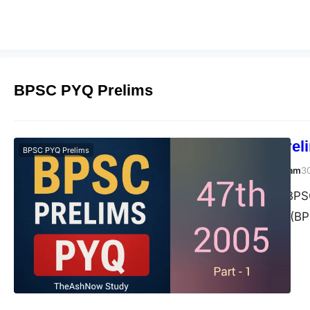
BPSC PYQ Prelims
BPSC 47th Preli
BPSC PYQ Prelims
TheAshNow Study Team
3
Post Views: 127 BPS
बिहार लोक सेवा आयोग (