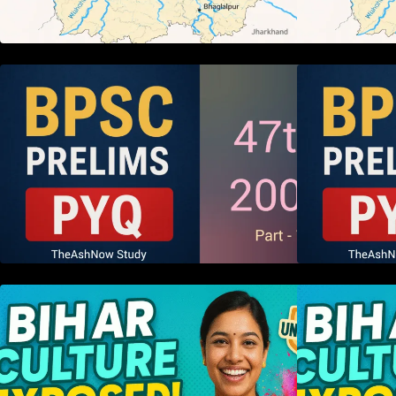
BPSC 47th Prelims 2005 PYQ
Paper with Answers (Part – 01)
P
हम बिहारवासी: भाषाओं व संस्कृतियों की
ह
धरोहर “हमारा बिहार”
ध