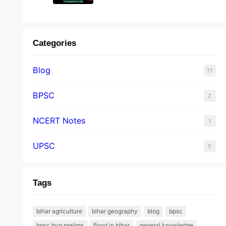
Categories
Blog
17
BPSC
2
NCERT Notes
1
UPSC
5
Tags
bihar agriculture
bihar geography
blog
bpsc
bpsc byq prelims
flood in bihar
general knowledge