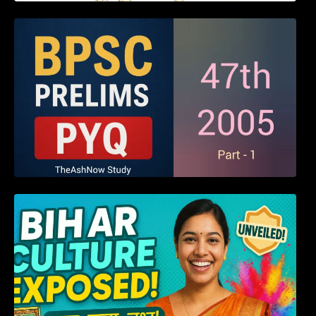
BPSC 47th Prelims 2005 PYQ Paper with
Answers (Part – 01)
हम बिहारवासी: भाषाओं व संस्कृतियों की धरोहर “हमारा
बिहार”