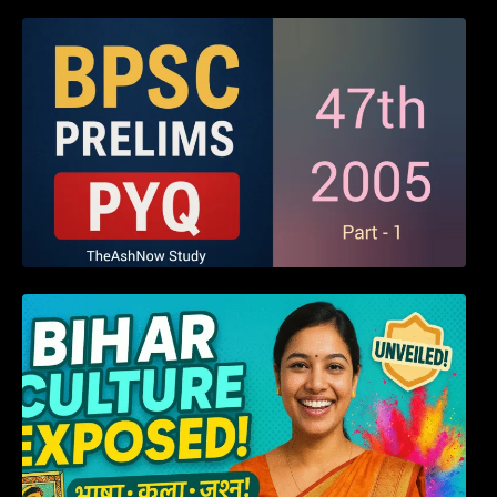
BPSC 47th Prelims 2005 PYQ Paper with
Answers (Part – 01)
हम बिहारवासी: भाषाओं व संस्कृतियों की धरोहर “हमारा
बिहार”