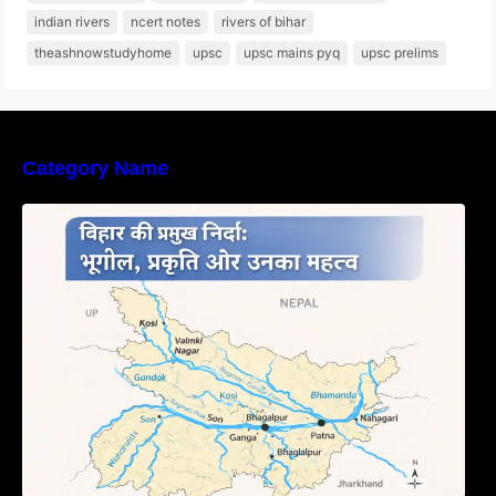
indian rivers
ncert notes
rivers of bihar
theashnowstudyhome
upsc
upsc mains pyq
upsc prelims
Category Name
बिहार की नदियों का विस्तृत अध्ययन | Geography of
Rivers in Bihar