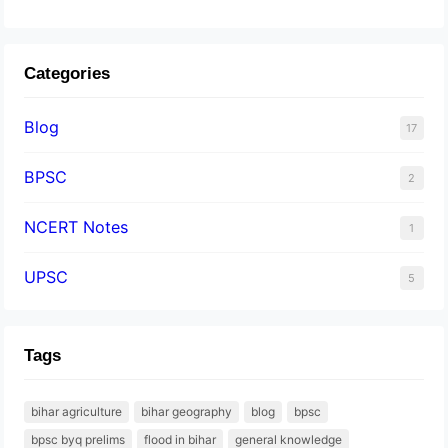
Categories
Blog
17
BPSC
2
NCERT Notes
1
UPSC
5
Tags
bihar agriculture
bihar geography
blog
bpsc
bpsc byq prelims
flood in bihar
general knowledge