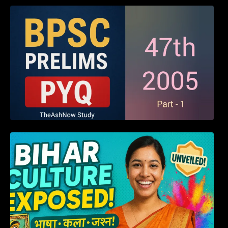
BPSC 47th Prelims 2005 PYQ Paper with
Answers (Part – 01)
हम बिहारवासी: भाषाओं व संस्कृतियों की धरोहर “हमारा
बिहार”