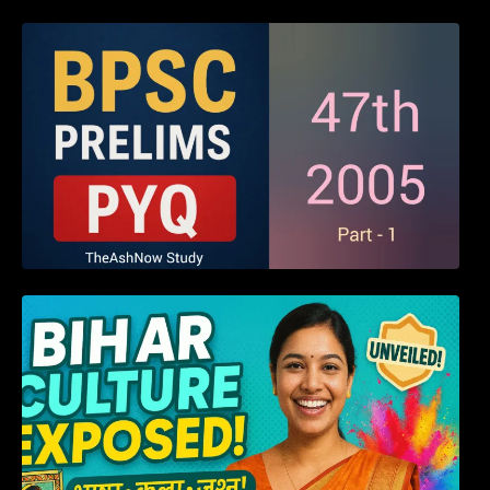
BPSC 47th Prelims 2005 PYQ Paper with
Answers (Part – 01)
हम बिहारवासी: भाषाओं व संस्कृतियों की धरोहर “हमारा
बिहार”