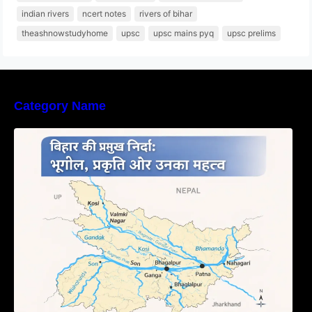
indian rivers
ncert notes
rivers of bihar
theashnowstudyhome
upsc
upsc mains pyq
upsc prelims
Category Name
बिहार की नदियों का विस्तृत अध्ययन | Geography of
Rivers in Bihar