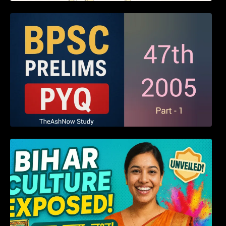
BPSC 47th Prelims 2005 PYQ Paper with
Answers (Part – 01)
हम बिहारवासी: भाषाओं व संस्कृतियों की धरोहर “हमारा
बिहार”