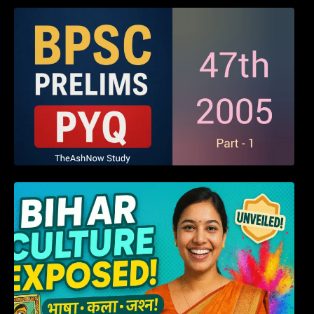
BPSC 47th Prelims 2005 PYQ Paper with
Answers (Part – 01)
हम बिहारवासी: भाषाओं व संस्कृतियों की धरोहर “हमारा
बिहार”