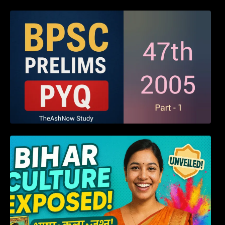
BPSC 47th Prelims 2005 PYQ Paper with
Answers (Part – 01)
हम बिहारवासी: भाषाओं व संस्कृतियों की धरोहर “हमारा
बिहार”