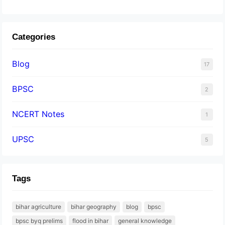
Categories
Blog
17
BPSC
2
NCERT Notes
1
UPSC
5
Tags
bihar agriculture
bihar geography
blog
bpsc
bpsc byq prelims
flood in bihar
general knowledge