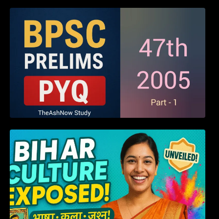
BPSC 47th Prelims 2005 PYQ Paper with
Answers (Part – 01)
हम बिहारवासी: भाषाओं व संस्कृतियों की धरोहर “हमारा
बिहार”