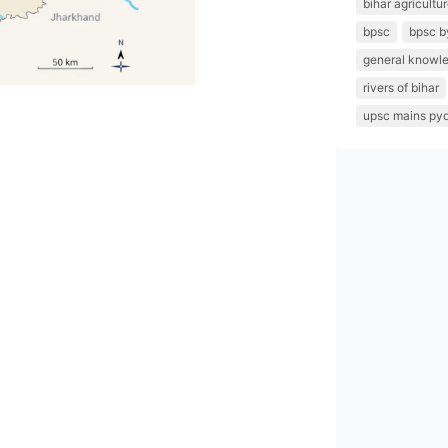
bihar agricultu
bpsc
bpsc b
general knowl
rivers of bihar
upsc mains py