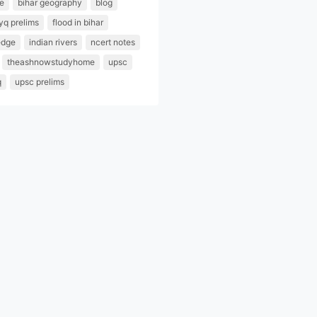
re
bihar geography
blog
yq prelims
flood in bihar
edge
indian rivers
ncert notes
theashnowstudyhome
upsc
q
upsc prelims