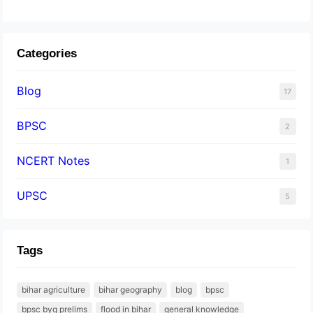
Categories
Blog
17
BPSC
2
NCERT Notes
1
UPSC
5
Tags
bihar agriculture
bihar geography
blog
bpsc
bpsc byq prelims
flood in bihar
general knowledge