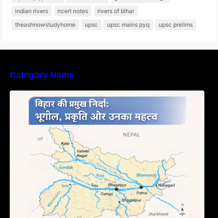
indian rivers
ncert notes
rivers of bihar
theashnowstudyhome
upsc
upsc mains pyq
upsc prelims
Category Name
बिहार की नदियों का विस्तृत अध्ययन | Geography of
Rivers in Bihar