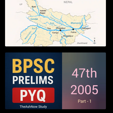
BPSC 47th Prelims 2005 PYQ Paper with
Answers (Part – 01)