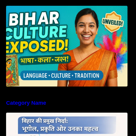
हम बिहारवासी: भाषाओं व संस्कृतियों की धरोहर “हमारा
बिहार”
Category Name
बिहार की नदियों का विस्तृत अध्ययन | Geography of
Rivers in Bihar