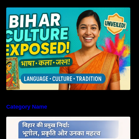
हम बिहारवासी: भाषाओं व संस्कृतियों की धरोहर “हमारा
बिहार”
Category Name
बिहार की नदियों का विस्तृत अध्ययन | Geography of
Rivers in Bihar