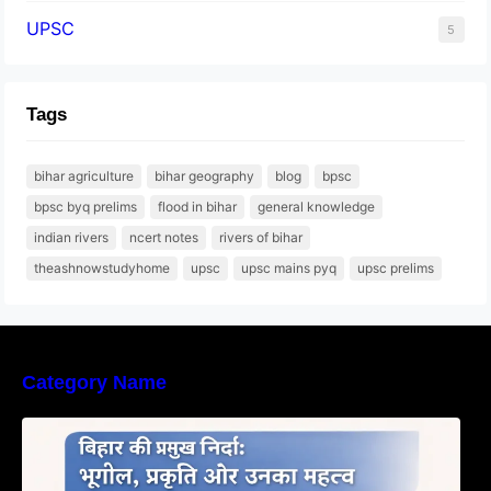
UPSC
5
Tags
bihar agriculture
bihar geography
blog
bpsc
bpsc byq prelims
flood in bihar
general knowledge
indian rivers
ncert notes
rivers of bihar
theashnowstudyhome
upsc
upsc mains pyq
upsc prelims
Category Name
बिहार की नदियों का विस्तृत अध्ययन | Geography of
Rivers in Bihar