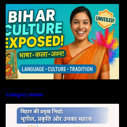
हम बिहारवासी: भाषाओं व संस्कृतियों की धरोहर “हमारा
बिहार”
Category Name
बिहार की नदियों का विस्तृत अध्ययन | Geography of
Rivers in Bihar