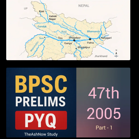
BPSC 47th Prelims 2005 PYQ Paper with
Answers (Part – 01)