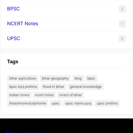
BPSC
2
NCERT Notes
1
UPSC
5
Tags
bihar agriculture
bihar geography
blog
bpsc
bpsc byq prelims
flood in bihar
general knowledge
indian rivers
ncert notes
rivers of bihar
theashnowstudyhome
upsc
upsc mains pyq
upsc prelims