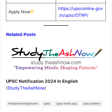
https://upsconline.gov
Apply Now
.in/upsc/OTRP/
Related Posts
UPSC Notification 2024 In English
(
Study.TheAshNow
)
theashnowstudyhome
upsc
upsc mains pyq
upsc prelims