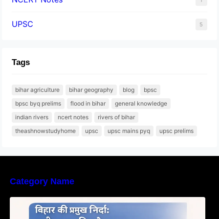
UPSC
5
Tags
bihar agriculture
bihar geography
blog
bpsc
bpsc byq prelims
flood in bihar
general knowledge
indian rivers
ncert notes
rivers of bihar
theashnowstudyhome
upsc
upsc mains pyq
upsc prelims
Category Name
बिहार की नदियों का विस्तृत अध्ययन | Geography of
Rivers in Bihar