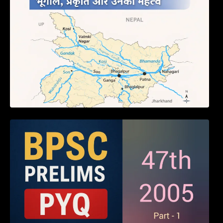
BPSC 47th Prelims 2005 PYQ Paper with
Answers (Part – 01)