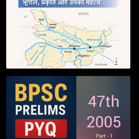
BPSC 47th Prelims 2005 PYQ Paper with
Answers (Part – 01)