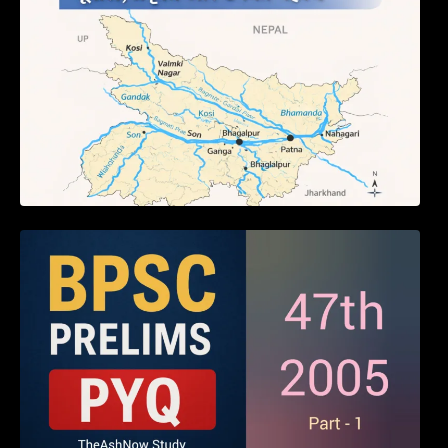
BPSC 47th Prelims 2005 PYQ Paper with
Answers (Part – 01)