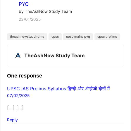
PYQ
by TheAshNow Study Team
23/01/2025
theashnowstudyhome
upsc
upsc mains pyq
upsc prelims
TheAshNow Study Team
One response
UPSC IAS Prelims Syllabus हिन्दी और अंग्रेजी दोनों में
07/02/2025
[…] […]
Reply