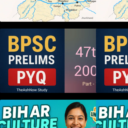
BPSC 47th Prelims 2005 PYQ
Paper with Answers (Part – 01)
P
हम बिहारवासी: भाषाओं व संस्कृतियों की
ह
धरोहर “हमारा बिहार”
ध