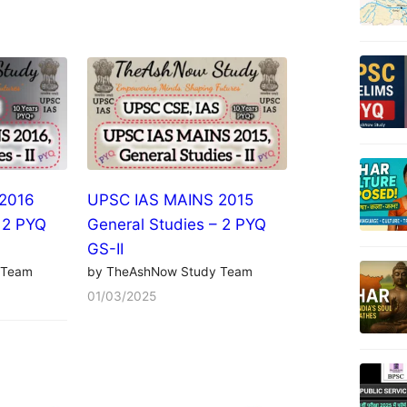
2016
UPSC IAS MAINS 2015
 2 PYQ
General Studies – 2 PYQ
GS-II
 Team
by TheAshNow Study Team
01/03/2025