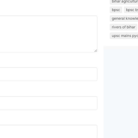
bihar agricultu
bpsc
bpsc b
general knowl
rivers of bihar
upsc mains py