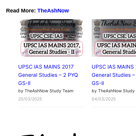
Read More:
TheAshNow
UPSC IAS MAINS 2017
UPSC IAS MAINS 
General Studies – 2 PYQ
General Studies –
GS-II
GS-II
by TheAshNow Study Team
by TheAshNow Study
20/03/2025
04/03/2025