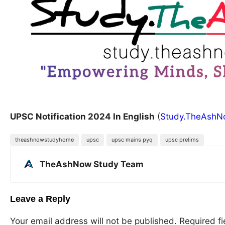
UPSC Notification 2024 In English
(
Study.TheAsh
theashnowstudyhome
upsc
upsc mains pyq
upsc prelims
TheAshNow Study Team
Leave a Reply
Your email address will not be published.
Required f