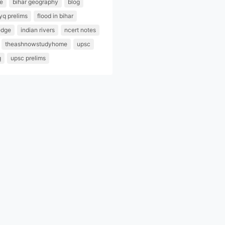
re
bihar geography
blog
yq prelims
flood in bihar
edge
indian rivers
ncert notes
theashnowstudyhome
upsc
q
upsc prelims