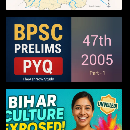
BPSC 47th Prelims 2005 PYQ Paper with
Answers (Part – 01)
हम बिहारवासी: भाषाओं व संस्कृतियों की धरोहर “हमारा
बिहार”