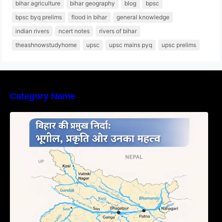
bihar agriculture
bihar geography
blog
bpsc
bpsc byq prelims
flood in bihar
general knowledge
indian rivers
ncert notes
rivers of bihar
theashnowstudyhome
upsc
upsc mains pyq
upsc prelims
Category Name
बिहार की नदियों का विस्तृत अध्ययन | Geography of
Rivers in Bihar