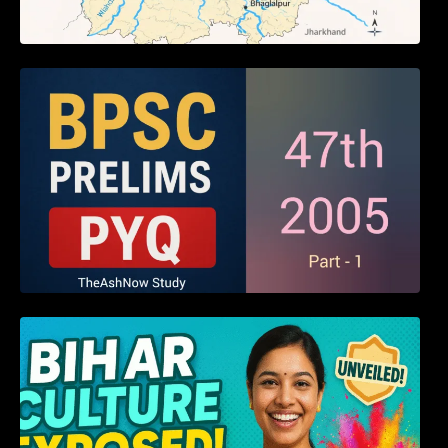
BPSC 47th Prelims 2005 PYQ Paper with
Answers (Part – 01)
हम बिहारवासी: भाषाओं व संस्कृतियों की धरोहर “हमारा
बिहार”