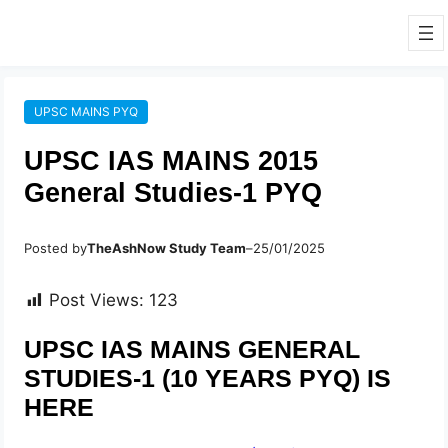
UPSC MAINS PYQ
UPSC IAS MAINS 2015
General Studies-1 PYQ
Posted by
TheAshNow Study Team
–
25/01/2025
Post Views:
123
UPSC IAS MAINS GENERAL
STUDIES-1 (10 YEARS PYQ) IS
HERE