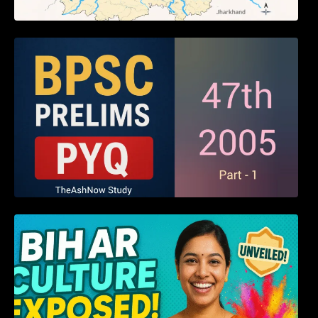
BPSC 47th Prelims 2005 PYQ Paper with
Answers (Part – 01)
हम बिहारवासी: भाषाओं व संस्कृतियों की धरोहर “हमारा
बिहार”