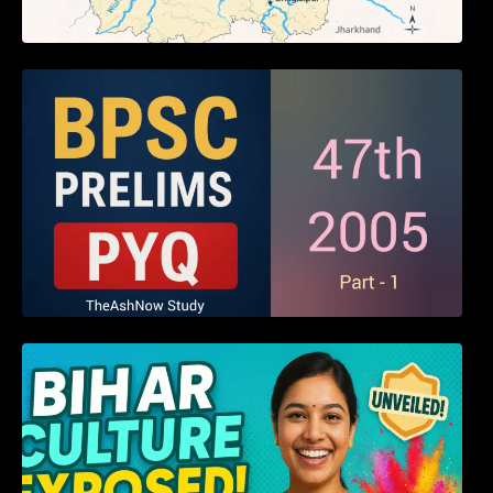
BPSC 47th Prelims 2005 PYQ Paper with
Answers (Part – 01)
हम बिहारवासी: भाषाओं व संस्कृतियों की धरोहर “हमारा
बिहार”