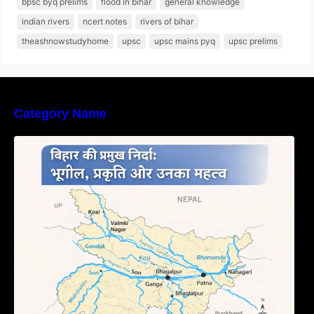
bpsc byq prelims
flood in bihar
general knowledge
indian rivers
ncert notes
rivers of bihar
theashnowstudyhome
upsc
upsc mains pyq
upsc prelims
Category Name
बिहार की नदियों का विस्तृत अध्ययन | Geography of
Rivers in Bihar