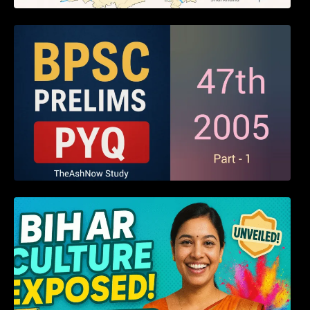
BPSC 47th Prelims 2005 PYQ Paper with
Answers (Part – 01)
हम बिहारवासी: भाषाओं व संस्कृतियों की धरोहर “हमारा
बिहार”