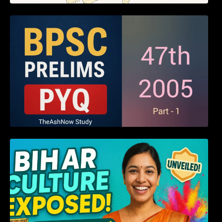
BPSC 47th Prelims 2005 PYQ Paper with
Answers (Part – 01)
हम बिहारवासी: भाषाओं व संस्कृतियों की धरोहर “हमारा
बिहार”