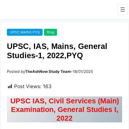
UPSC MAINS PYQ
Blog
UPSC, IAS, Mains, General
Studies-1, 2022,PYQ
Posted by
TheAshNow Study Team
–
18/01/2025
Post Views:
163
UPSC IAS, Civil Services (Main)
Examination, General Studies I,
2022