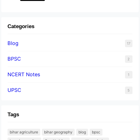
Categories
Blog
17
BPSC
2
NCERT Notes
1
UPSC
5
Tags
bihar agriculture
bihar geography
blog
bpsc